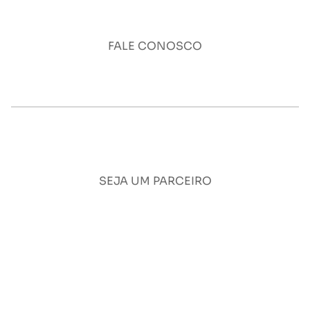
FALE CONOSCO
Quero tirar uma dúvida
SEJA UM PARCEIRO
Quero oferecer um terreno