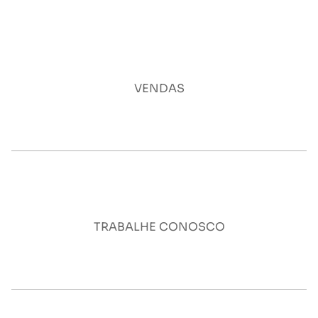
VENDAS
Chat com nosso time de vendas
TRABALHE CONOSCO
Quero ser Urban