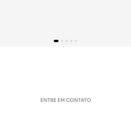
ENTRE EM CONTATO
83 9 9366-2316
83 99361-8108