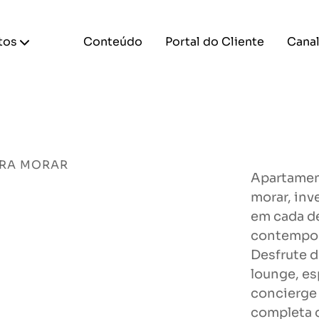
tos
Conteúdo
Portal do Cliente
Canal
RA MORAR
Apartament
morar, inv
em cada de
contempor
Desfrute d
lounge, es
concierge 
completa d